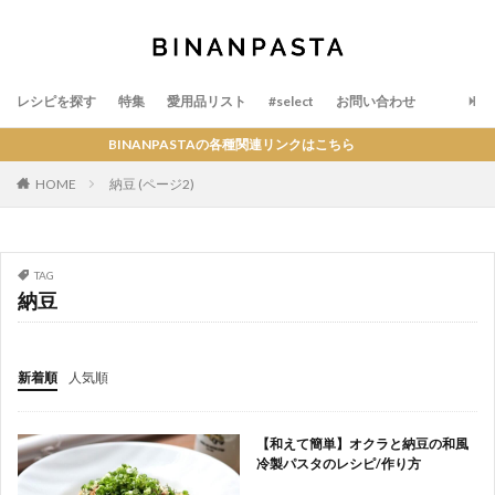
レシピを探す
特集
愛用品リスト
#select
お問い合わせ
BINANPASTAの各種関連リンクはこちら
HOME
納豆 (ページ2)
TAG
納豆
新着順
人気順
【和えて簡単】オクラと納豆の和風
冷製パスタのレシピ/作り方