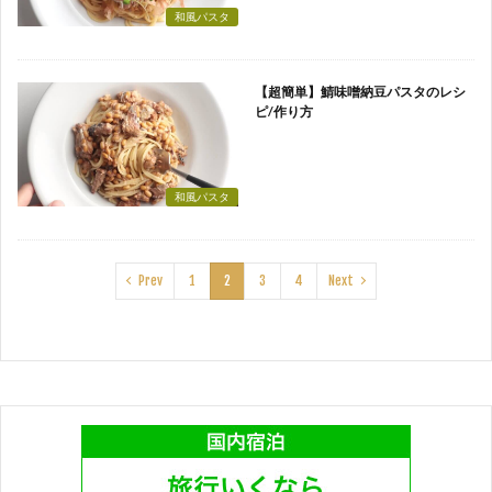
和風パスタ
【超簡単】鯖味噌納豆パスタのレシ
ピ/作り方
和風パスタ
Prev
1
2
3
4
Next