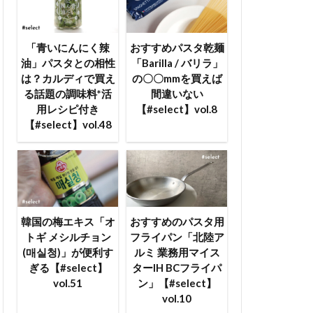
「青いにんにく辣
おすすめパスタ乾麺
油」パスタとの相性
「Barilla / バリラ」
は？カルディで買え
の〇〇mmを買えば
る話題の調味料*活
間違いない
用レシピ付き
【#select】vol.8
【#select】vol.48
韓国の梅エキス「オ
おすすめのパスタ用
トギ メシルチョン
フライパン「北陸ア
(매실청)」が便利す
ルミ 業務用マイス
ぎる【#select】
ターIH BCフライパ
vol.51
ン」【#select】
vol.10