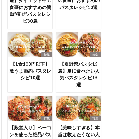
選】ダイエット中の
の食事におすすめの
食事におすすめの簡
パスタレシピ10選
単”痩せ”パスタレシ
ピ30選
特集
特集
【1食100円以下】
【夏野菜パスタ15
激うま節約パスタレ
選】夏に食べたい人
シピ10選
気パスタレシピ15
選
特集
特集
【殿堂入り】ベーコ
【美味しすぎる】本
ンを使った絶品パス
当は教えたくない人