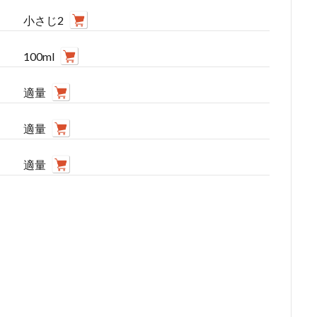
小さじ2
100ml
適量
適量
適量