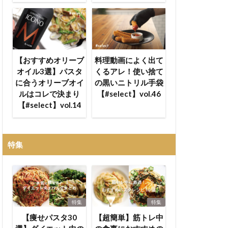
【おすすめオリーブ
料理動画によく出て
オイル3選】パスタ
くるアレ！使い捨て
に合うオリーブオイ
の黒いニトリル手袋
ルはコレで決まり
【#select】vol.46
【#select】vol.14
特集
特集
特集
【痩せパスタ30
【超簡単】筋トレ中