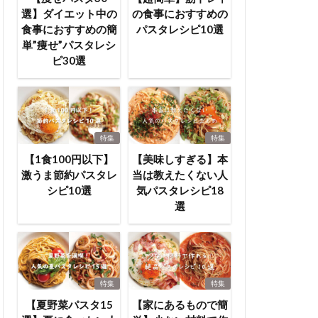
選】ダイエット中の
の食事におすすめの
食事におすすめの簡
パスタレシピ10選
単”痩せ”パスタレシ
ピ30選
特集
特集
【1食100円以下】
【美味しすぎる】本
激うま節約パスタレ
当は教えたくない人
シピ10選
気パスタレシピ18
選
特集
特集
【夏野菜パスタ15
【家にあるもので簡