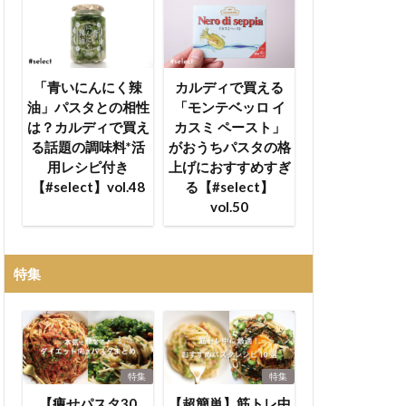
「青いにんにく辣
カルディで買える
油」パスタとの相性
「モンテベッロ イ
は？カルディで買え
カスミ ペースト」
る話題の調味料*活
がおうちパスタの格
用レシピ付き
上げにおすすめすぎ
【#select】vol.48
る【#select】
vol.50
特集
特集
特集
【痩せパスタ30
【超簡単】筋トレ中