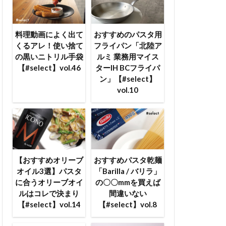
料理動画によく出て
おすすめのパスタ用
くるアレ！使い捨て
フライパン「北陸ア
の黒いニトリル手袋
ルミ 業務用マイス
【#select】vol.46
ターIH BCフライパ
ン」【#select】
vol.10
【おすすめオリーブ
おすすめパスタ乾麺
オイル3選】パスタ
「Barilla / バリラ」
に合うオリーブオイ
の〇〇mmを買えば
ルはコレで決まり
間違いない
【#select】vol.14
【#select】vol.8