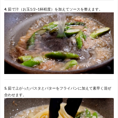
4.
茹で汁（お玉1/2~1杯程度）を加えてソースを整えます。
5.
茹で上がったパスタとバターをフライパンに加えて素早く混ぜ
合わせます。