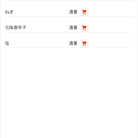
ねぎ
適量
七味唐辛子
適量
塩
適量