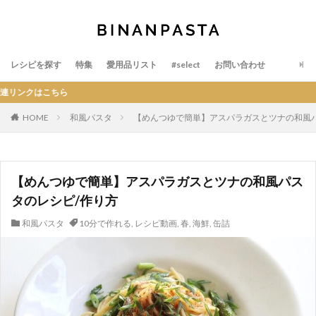
レシピを探す
特集
愛用品リスト
#select
お問い合わせ
HOME
和風パスタ
【めんつゆで簡単】アスパラガスとツナの和風パ
【めんつゆで簡単】アスパラガスとツナの和風パス
タのレシピ/作り方
和風パスタ
10分で作れる
,
レシピ動画
,
春
,
海鮮
,
缶詰