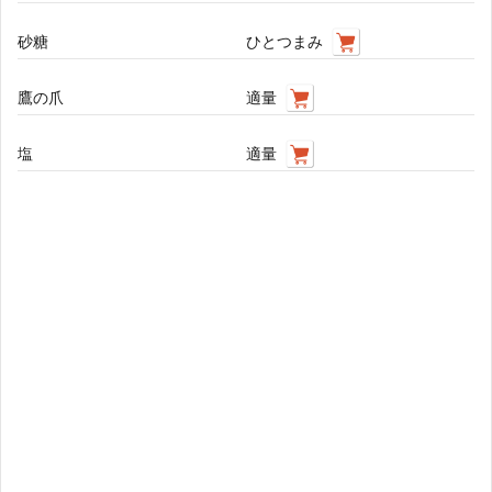
砂糖
ひとつまみ
鷹の爪
適量
塩
適量