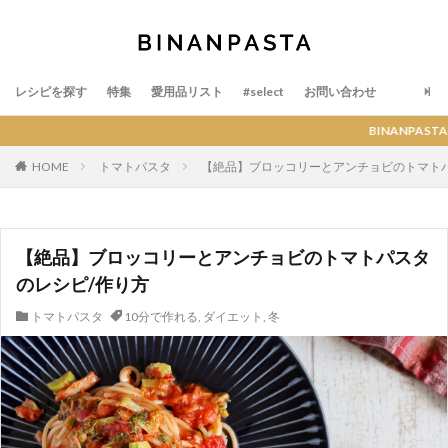
レシピを探す
特集
愛用品リスト
#select
お問い合わせ
BINANPASTAの各種関
HOME
トマトパスタ
【絶品】ブロッコリーとアンチョビのトマトパ
【絶品】ブロッコリーとアンチョビのトマトパスタ
のレシピ/作り方
トマトパスタ
10分で作れる
,
ダイエット
,
冬