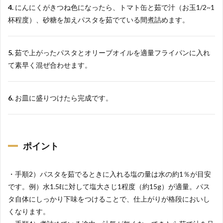
4.
にんにくがきつね色になったら、トマト缶と茹で汁（お玉1/2~1
杯程度）、砂糖を加えパスタを茹でている間煮詰めます。
5.
茹で上がったパスタとオリーブオイルを適量フライパンに入れ
て素早く混ぜ合わせます。
6.
お皿に盛りつけたら完成です。
ポイント
・手順2）パスタを茹でるときに入れる塩の量は水の約1％が目安
です。例）水1.5ℓに対して塩大さじ1程度（約15g）が適量。パス
タ自体にしっかり下味をつけることで、仕上がりが格段においし
くなります。