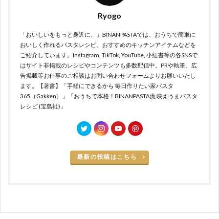
Ryogo
「おいしいをもっと身近に。」BINANPASTAでは、おうちで簡単に
おいしく作れるパスタレシピ、おすすめのキッチンアイテムなどを
ご紹介しています。Instagram, TikTok, YouTube, 小紅書等の各SNSで
はサイト非掲載のレシピやコンテンツも多数配信中。PRや執筆、広
告掲載等お仕事のご相談はお問い合わせフォームよりお願いいたし
ます。【著書】「手軽にできるから 毎日作りたい家パスタ
365（Gakken）」「おうちで本格！BINANPASTA流 映えうまパスタ
レシピ (宝島社)」
最新の投稿はこちら