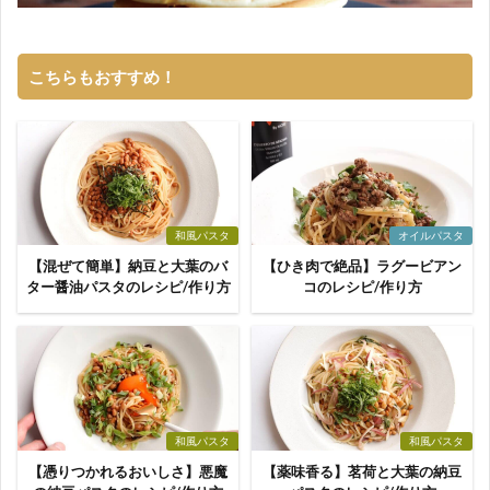
こちらもおすすめ！
和風パスタ
オイルパスタ
【混ぜて簡単】納豆と大葉のバ
【ひき肉で絶品】ラグービアン
ター醤油パスタのレシピ/作り方
コのレシピ/作り方
和風パスタ
和風パスタ
【憑りつかれるおいしさ】悪魔
【薬味香る】茗荷と大葉の納豆