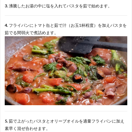
3.
沸騰したお湯の中に塩を入れてパスタを茹で始めます。
4.
フライパンにトマト缶と茹で汁（お玉1杯程度）を加えパスタを
茹でる間弱火で煮詰めます。
5.
茹で上がったパスタとオリーブオイルを適量フライパンに加え
素早く混ぜ合わせます。