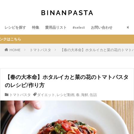
レシピを探す
特集
愛用品リスト
#select
お問い合わせ
BI
HOME
トマトパスタ
【春の大本命】ホタルイカと菜の花のトマトパ
【春の大本命】ホタルイカと菜の花のトマトパスタ
のレシピ/作り方
トマトパスタ
ダイエット
,
レシピ動画
,
春
,
海鮮
,
缶詰