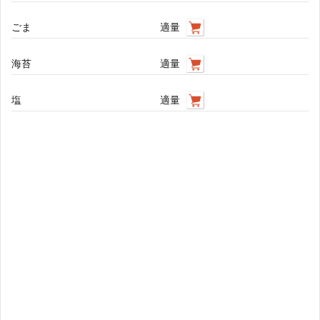
ごま
適量
海苔
適量
塩
適量