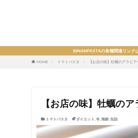
BINANPASTAの各種関連リンクはこちら
HOME
トマトパスタ
【お店の味】牡蠣のアラビア
【お店の味】牡蠣のア
トマトパスタ
ダイエット
,
冬
,
海鮮
,
缶詰