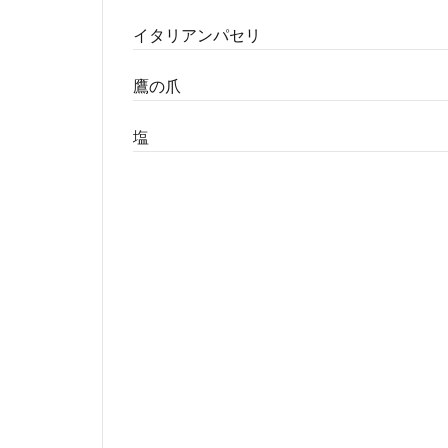
イタリアンパセリ
鷹の爪
塩