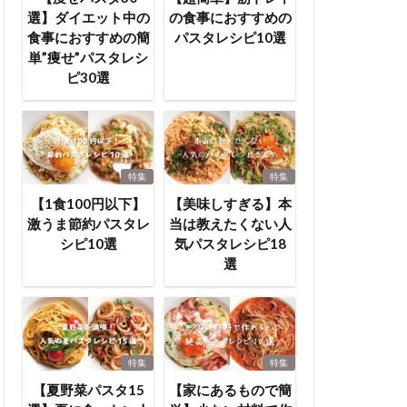
選】ダイエット中の
の食事におすすめの
食事におすすめの簡
パスタレシピ10選
単”痩せ”パスタレシ
ピ30選
特集
特集
【1食100円以下】
【美味しすぎる】本
激うま節約パスタレ
当は教えたくない人
シピ10選
気パスタレシピ18
選
特集
特集
【夏野菜パスタ15
【家にあるもので簡