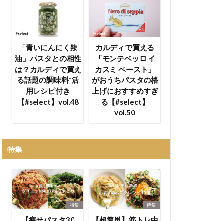
「青いにんにく辣
カルディで買える
油」パスタとの相性
「モンテベッロ イ
は？カルディで買え
カスミ ペースト」
る話題の調味料*活
がおうちパスタの格
用レシピ付き
上げにおすすめすぎ
【#select】vol.48
る【#select】
vol.50
特集
特集
特集
【痩せパスタ30
【超簡単】筋トレ中