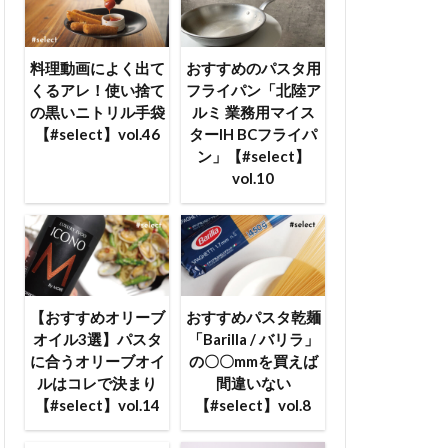
料理動画によく出て
おすすめのパスタ用
くるアレ！使い捨て
フライパン「北陸ア
の黒いニトリル手袋
ルミ 業務用マイス
【#select】vol.46
ターIH BCフライパ
ン」【#select】
vol.10
【おすすめオリーブ
おすすめパスタ乾麺
オイル3選】パスタ
「Barilla / バリラ」
に合うオリーブオイ
の〇〇mmを買えば
ルはコレで決まり
間違いない
【#select】vol.14
【#select】vol.8