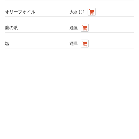
オリーブオイル
大さじ1
鷹の爪
適量
塩
適量