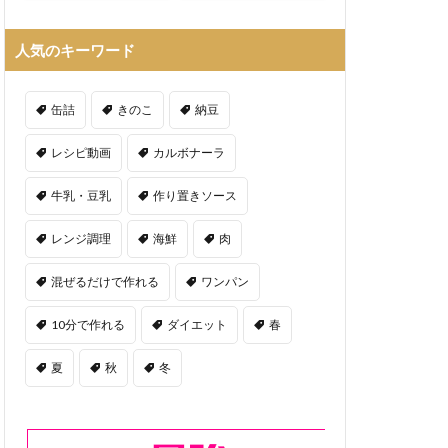
人気のキーワード
缶詰
きのこ
納豆
レシピ動画
カルボナーラ
牛乳・豆乳
作り置きソース
レンジ調理
海鮮
肉
混ぜるだけで作れる
ワンパン
10分で作れる
ダイエット
春
夏
秋
冬