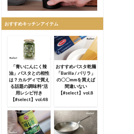
おすすめキッチンアイテム
「青いにんにく辣
おすすめパスタ乾麺
油」パスタとの相性
「Barilla / バリラ」
は？カルディで買え
の〇〇mmを買えば
る話題の調味料*活
間違いない
用レシピ付き
【#select】vol.8
【#select】vol.48