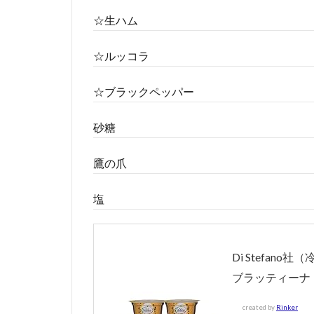
☆生ハム
☆ルッコラ
☆ブラックペッパー
砂糖
鷹の爪
塩
Di Stefan
ブラッティーナ
created by
Rinker