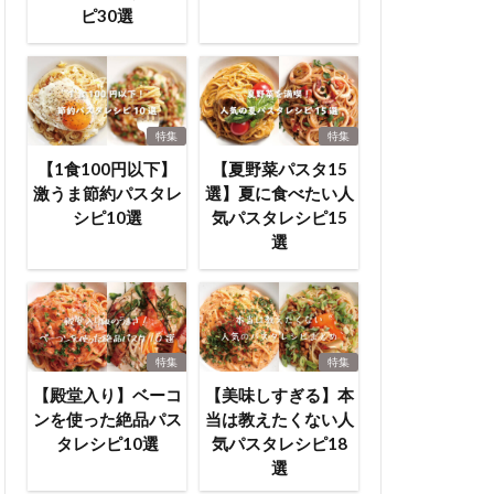
ピ30選
特集
特集
【1食100円以下】
【夏野菜パスタ15
激うま節約パスタレ
選】夏に食べたい人
シピ10選
気パスタレシピ15
選
特集
特集
【殿堂入り】ベーコ
【美味しすぎる】本
ンを使った絶品パス
当は教えたくない人
タレシピ10選
気パスタレシピ18
選