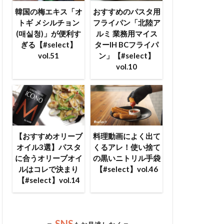
韓国の梅エキス「オ
おすすめのパスタ用
トギ メシルチョン
フライパン「北陸ア
(매실청)」が便利す
ルミ 業務用マイス
ぎる【#select】
ターIH BCフライパ
vol.51
ン」【#select】
vol.10
【おすすめオリーブ
料理動画によく出て
オイル3選】パスタ
くるアレ！使い捨て
に合うオリーブオイ
の黒いニトリル手袋
ルはコレで決まり
【#select】vol.46
【#select】vol.14
SNS