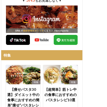
▼
もお見逃しなく▼
特集
特集
特集
【痩せパスタ30
【超簡単】筋トレ中
選】ダイエット中の
の食事におすすめの
食事におすすめの簡
パスタレシピ10選
単”痩せ”パスタレシ