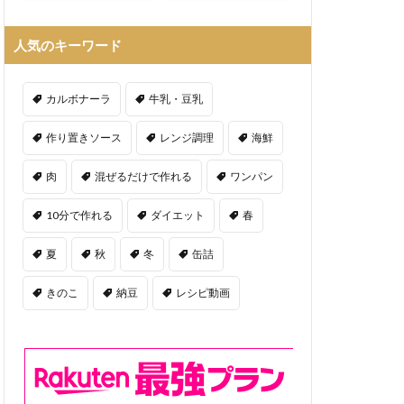
人気のキーワード
カルボナーラ
牛乳・豆乳
作り置きソース
レンジ調理
海鮮
肉
混ぜるだけで作れる
ワンパン
10分で作れる
ダイエット
春
夏
秋
冬
缶詰
きのこ
納豆
レシピ動画