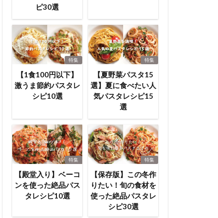
ピ30選
特集
特集
【1食100円以下】
【夏野菜パスタ15
激うま節約パスタレ
選】夏に食べたい人
シピ10選
気パスタレシピ15
選
特集
特集
【殿堂入り】ベーコ
【保存版】この冬作
ンを使った絶品パス
りたい！旬の食材を
タレシピ10選
使った絶品パスタレ
シピ30選