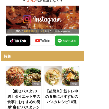
▼
もお見逃しなく▼
特集
特集
特集
【痩せパスタ30
【超簡単】筋トレ中
選】ダイエット中の
の食事におすすめの
食事におすすめの簡
パスタレシピ10選
単”痩せ”パスタレシ