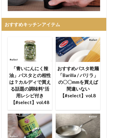
おすすめキッチンアイテム
「青いにんにく辣
おすすめパスタ乾麺
油」パスタとの相性
「Barilla / バリラ」
は？カルディで買え
の〇〇mmを買えば
る話題の調味料*活
間違いない
用レシピ付き
【#select】vol.8
【#select】vol.48