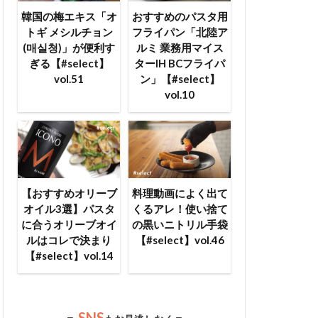
韓国の梅エキス「オ
おすすめのパスタ用
トギ メシルチョン
フライパン「北陸ア
(매실청)」が便利す
ルミ 業務用マイス
ぎる【#select】
ターIH BCフライパ
vol.51
ン」【#select】
vol.10
【おすすめオリーブ
料理動画によく出て
オイル3選】パスタ
くるアレ！使い捨て
に合うオリーブオイ
の黒いニトリル手袋
ルはコレで決まり
【#select】vol.46
【#select】vol.14
SNS