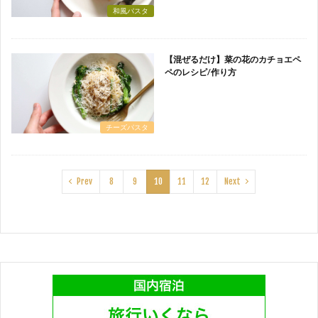
和風パスタ
【混ぜるだけ】菜の花のカチョエペ
ペのレシピ/作り方
チーズパスタ
Prev
8
9
10
11
12
Next