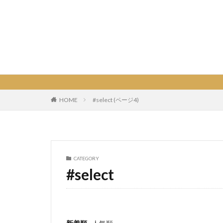
HOME
#select (ページ4)
CATEGORY
#select