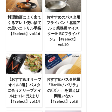
料理動画によく出て
おすすめのパスタ用
くるアレ！使い捨て
フライパン「北陸ア
の黒いニトリル手袋
ルミ 業務用マイス
【#select】vol.46
ターIH BCフライパ
ン」【#select】
vol.10
【おすすめオリーブ
おすすめパスタ乾麺
オイル3選】パスタ
「Barilla / バリラ」
に合うオリーブオイ
の〇〇mmを買えば
ルはコレで決まり
間違いない
【#select】vol.14
【#select】vol.8