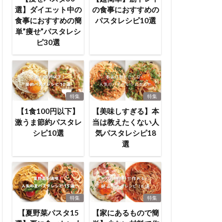
選】ダイエット中の
の食事におすすめの
食事におすすめの簡
パスタレシピ10選
単”痩せ”パスタレシ
ピ30選
特集
特集
【1食100円以下】
【美味しすぎる】本
激うま節約パスタレ
当は教えたくない人
シピ10選
気パスタレシピ18
選
特集
特集
【夏野菜パスタ15
【家にあるもので簡