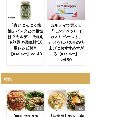
「青いにんにく辣
カルディで買える
油」パスタとの相性
「モンテベッロ イ
は？カルディで買え
カスミ ペースト」
る話題の調味料*活
がおうちパスタの格
用レシピ付き
上げにおすすめすぎ
【#select】vol.48
る【#select】
vol.50
特集
特集
特集
【痩せパスタ30
【超簡単】筋トレ中