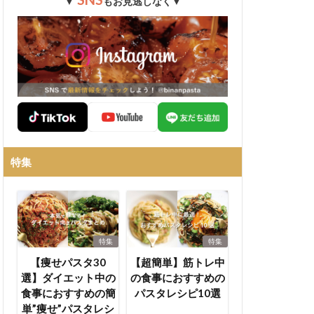
▼
もお見逃しなく▼
特集
特集
特集
【痩せパスタ30
【超簡単】筋トレ中
選】ダイエット中の
の食事におすすめの
食事におすすめの簡
パスタレシピ10選
単”痩せ”パスタレシ