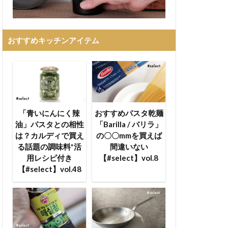
おすすめキッチンアイテム
「青いにんにく辣
おすすめパスタ乾麺
油」パスタとの相性
「Barilla / バリラ」
は？カルディで買え
の〇〇mmを買えば
る話題の調味料*活
間違いない
用レシピ付き
【#select】vol.8
【#select】vol.48