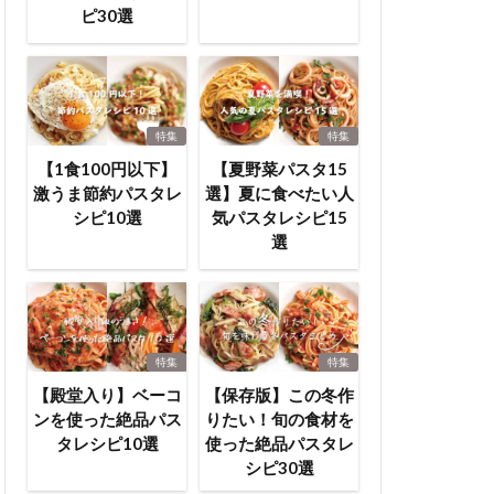
ピ30選
特集
特集
【1食100円以下】
【夏野菜パスタ15
激うま節約パスタレ
選】夏に食べたい人
シピ10選
気パスタレシピ15
選
特集
特集
【殿堂入り】ベーコ
【保存版】この冬作
ンを使った絶品パス
りたい！旬の食材を
タレシピ10選
使った絶品パスタレ
シピ30選