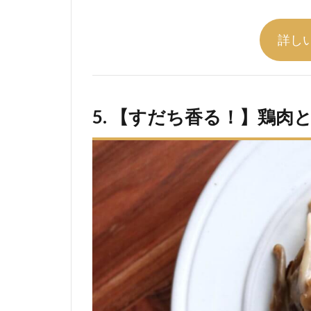
詳し
5. 【すだち香る！】鶏肉