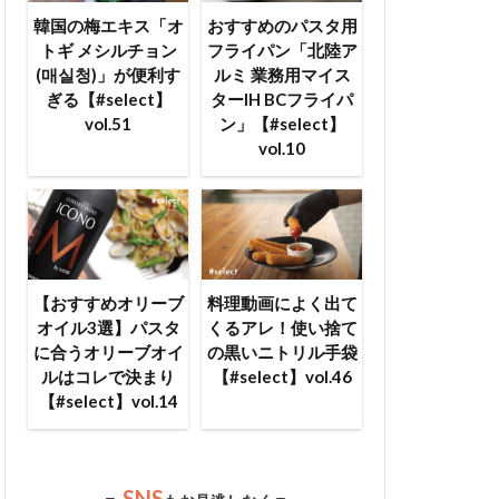
韓国の梅エキス「オ
おすすめのパスタ用
トギ メシルチョン
フライパン「北陸ア
(매실청)」が便利す
ルミ 業務用マイス
ぎる【#select】
ターIH BCフライパ
vol.51
ン」【#select】
vol.10
【おすすめオリーブ
料理動画によく出て
オイル3選】パスタ
くるアレ！使い捨て
に合うオリーブオイ
の黒いニトリル手袋
ルはコレで決まり
【#select】vol.46
【#select】vol.14
SNS