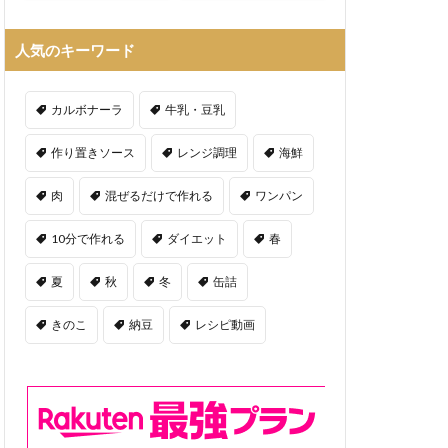
人気のキーワード
カルボナーラ
牛乳・豆乳
作り置きソース
レンジ調理
海鮮
肉
混ぜるだけで作れる
ワンパン
10分で作れる
ダイエット
春
夏
秋
冬
缶詰
きのこ
納豆
レシピ動画