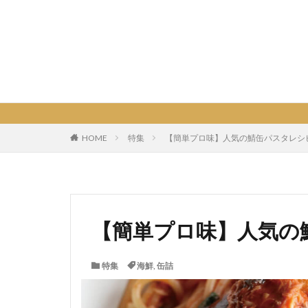
HOME
特集
【簡単プロ味】人気の鯖缶パスタレシピ1
【簡単プロ味】人気の
特集
海鮮
,
缶詰