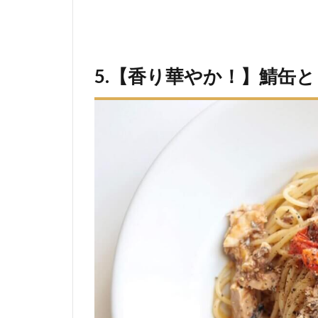
5.【香り華やか！】鯖缶