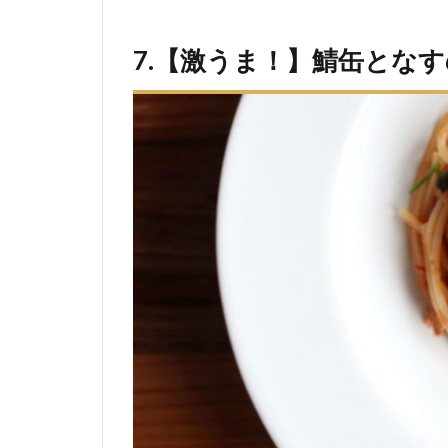
7.【激うま！】鯖缶とな