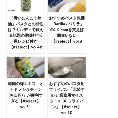
「青いにんにく辣
おすすめパスタ乾麺
油」パスタとの相性
「Barilla / バリラ」
は？カルディで買え
の〇〇mmを買えば
る話題の調味料*活
間違いない
用レシピ付き
【#select】vol.8
【#select】vol.48
韓国の梅エキス「オ
おすすめのパスタ用
トギ メシルチョン
フライパン「北陸ア
(매실청)」が便利す
ルミ 業務用マイス
ぎる【#select】
ターIH BCフライパ
vol.51
ン」【#select】
vol.10