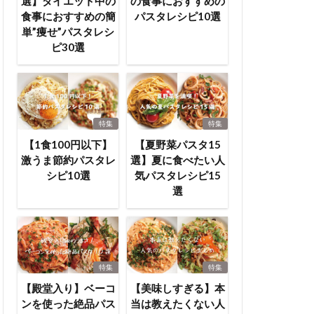
選】ダイエット中の
の食事におすすめの
食事におすすめの簡
パスタレシピ10選
単”痩せ”パスタレシ
ピ30選
特集
特集
【1食100円以下】
【夏野菜パスタ15
激うま節約パスタレ
選】夏に食べたい人
シピ10選
気パスタレシピ15
選
特集
特集
【殿堂入り】ベーコ
【美味しすぎる】本
ンを使った絶品パス
当は教えたくない人