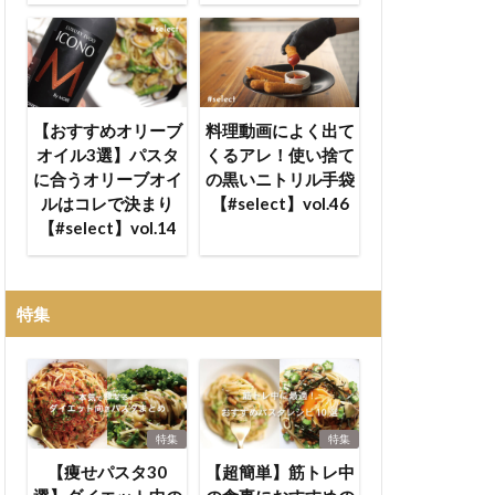
【おすすめオリーブ
料理動画によく出て
オイル3選】パスタ
くるアレ！使い捨て
に合うオリーブオイ
の黒いニトリル手袋
ルはコレで決まり
【#select】vol.46
【#select】vol.14
特集
特集
特集
【痩せパスタ30
【超簡単】筋トレ中