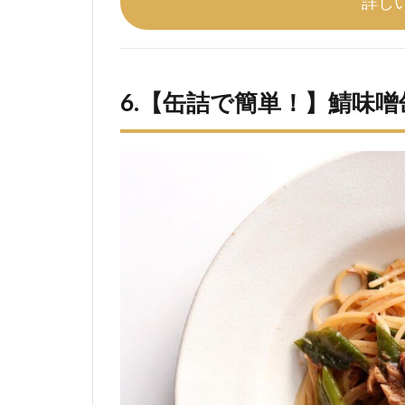
詳し
6.【缶詰で簡単！】鯖味