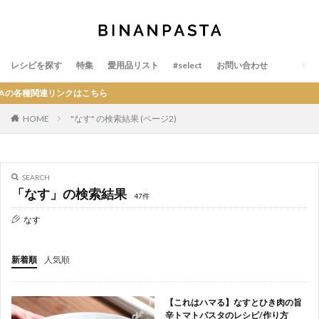
レシピを探す
特集
愛用品リスト
#select
お問い合わせ
Aの各種関連リンクはこちら
HOME
"なす" の検索結果 (ページ2)
SEARCH
「なす」の検索結果
47件
なす
新着順
人気順
【これはハマる】なすとひき肉の旨
辛トマトパスタのレシピ/作り方