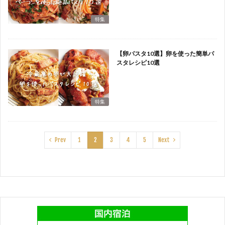
特集
【卵パスタ10選】卵を使った簡単パ
スタレシピ10選
特集
Prev
1
2
3
4
5
Next