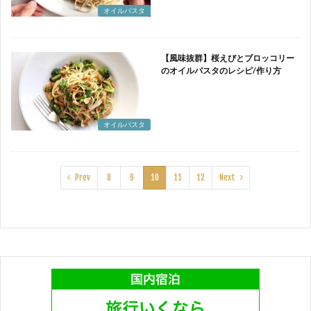
オイルパスタ
【風味抜群】桜えびとブロッコリー
のオイルパスタのレシピ/作り方
オイルパスタ
Prev
8
9
10
11
12
Next