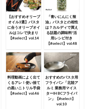
【おすすめオリーブ
「青いにんにく辣
オイル3選】パスタ
油」パスタとの相性
に合うオリーブオイ
は？カルディで買え
ルはコレで決まり
る話題の調味料*活
【#select】vol.14
用レシピ付き
【#select】vol.48
料理動画によく出て
おすすめのパスタ用
くるアレ！使い捨て
フライパン「北陸ア
の黒いニトリル手袋
ルミ 業務用マイス
【#select】vol.46
ターIH BCフライパ
ン」【#select】
vol.10