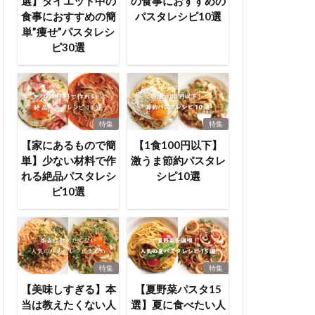
選】ダイエット中の
の食事におすすめの
食事におすすめの簡
パスタレシピ10選
単”痩せ”パスタレシ
ピ30選
特集
特集
【家にあるもので簡
【1食100円以下】
単】少ない材料で作
激うま節約パスタレ
れる絶品パスタレシ
シピ10選
ピ10選
特集
特集
【美味しすぎる】本
【夏野菜パスタ15
当は教えたくない人
選】夏に食べたい人