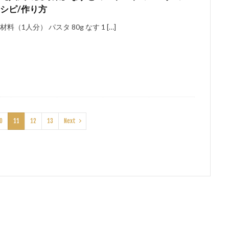
シピ/作り方
材料（1人分） パスタ 80g なす 1 […]
0
11
12
13
Next