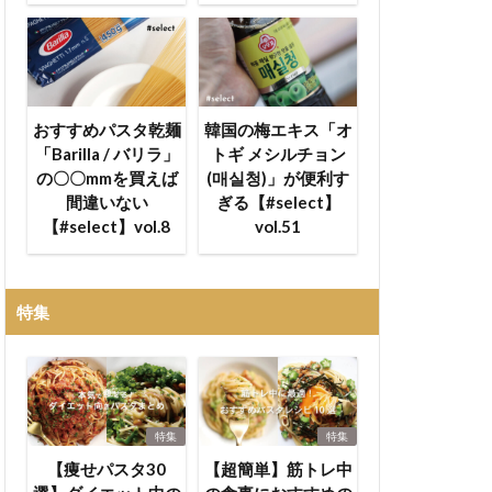
おすすめパスタ乾麺
韓国の梅エキス「オ
「Barilla / バリラ」
トギ メシルチョン
の〇〇mmを買えば
(매실청)」が便利す
間違いない
ぎる【#select】
【#select】vol.8
vol.51
特集
特集
特集
【痩せパスタ30
【超簡単】筋トレ中