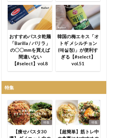
おすすめパスタ乾麺
韓国の梅エキス「オ
「Barilla / バリラ」
トギ メシルチョン
の〇〇mmを買えば
(매실청)」が便利す
間違いない
ぎる【#select】
【#select】vol.8
vol.51
特集
特集
特集
【痩せパスタ30
【超簡単】筋トレ中