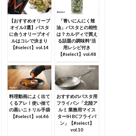
【おすすめオリーブ
「青いにんにく辣
オイル3選】パスタ
油」パスタとの相性
に合うオリーブオイ
は？カルディで買え
ルはコレで決まり
る話題の調味料*活
【#select】vol.14
用レシピ付き
【#select】vol.48
料理動画によく出て
おすすめのパスタ用
くるアレ！使い捨て
フライパン「北陸ア
の黒いニトリル手袋
ルミ 業務用マイス
【#select】vol.46
ターIH BCフライパ
ン」【#select】
vol.10