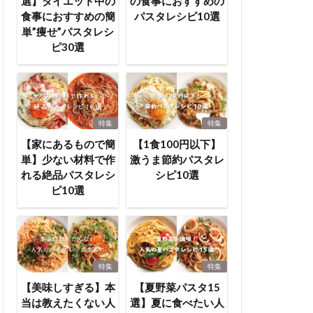
選】ダイエット中の
の食事におすすめの
食事におすすめの簡
パスタレシピ10選
単”痩せ”パスタレシ
ピ30選
特集
特集
【家にあるもので簡
【1食100円以下】
単】少ない材料で作
激うま節約パスタレ
れる絶品パスタレシ
シピ10選
ピ10選
特集
特集
【美味しすぎる】本
【夏野菜パスタ15
当は教えたくない人
選】夏に食べたい人