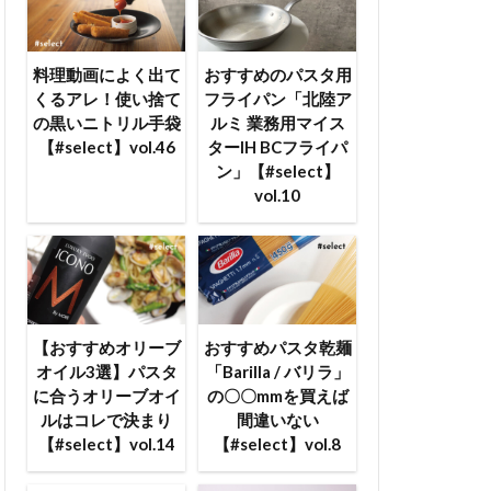
料理動画によく出て
おすすめのパスタ用
くるアレ！使い捨て
フライパン「北陸ア
の黒いニトリル手袋
ルミ 業務用マイス
【#select】vol.46
ターIH BCフライパ
ン」【#select】
vol.10
【おすすめオリーブ
おすすめパスタ乾麺
オイル3選】パスタ
「Barilla / バリラ」
に合うオリーブオイ
の〇〇mmを買えば
ルはコレで決まり
間違いない
【#select】vol.14
【#select】vol.8