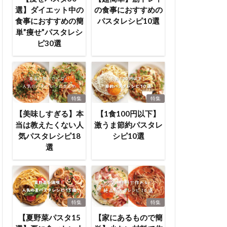
選】ダイエット中の
の食事におすすめの
食事におすすめの簡
パスタレシピ10選
単”痩せ”パスタレシ
ピ30選
特集
特集
【美味しすぎる】本
【1食100円以下】
当は教えたくない人
激うま節約パスタレ
気パスタレシピ18
シピ10選
選
特集
特集
【夏野菜パスタ15
【家にあるもので簡