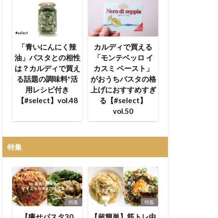
「青いにんにく辣
カルディで買える
油」パスタとの相性
「モンテベッロ イ
は？カルディで買え
カスミ ペースト」
る話題の調味料*活
がおうちパスタの格
用レシピ付き
上げにおすすめすぎ
【#select】vol.48
る【#select】
vol.50
特集
特集
特集
【痩せパスタ30
【超簡単】筋トレ中